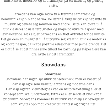
musikalitet, motorikk og koordinasjon på en naturlig og gledelig
måte.
Barnedans kan også bidra til å fremme samarbeid og
kommunikasjon blant barna. De lærer å følge instruksjoner, lytte til
musikk og bevege seg sammen med andre. Dette kan bidra til å
utvikle deres sosiale ferdigheter og skape positive relasjoner med
jevnaldrende. Alt i alt, er barnedans en flott aktivitet for de minste.
Det gir dem en mulighet til å uttrykke seg kreativt, utvikle motorikk
og koordinasjon, og skape positive relasjoner med jevnaldrende. Det
er flott å se at det finnes slike tilbud for barn, og jeg håper flere kan
dra nytte av det i fremtiden!
Showdans
Showdans
Showdans har ingen spesifikk danseteknikk, men er basert på
dansesjangre som ballett, jazzdans og moderne dans.
Dansesjangeren kjennetegnes ved en historiefortelling eller et
konsept som skal underholde, tiltrekke eller sende et budskap til
publikum. Showdans kommer til uttrykk ved hjelp av bevegelser
som knyttes opp mot kreativitet, fantasi og originalitet.