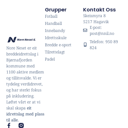
Grupper
Kontakt Oss
Skeismyra 8
Fotball
5217 Hagavik
Handball
E-post:
Innebandy
post@nnil.no
Idrettsskule
Telefon: 950 89
Bredde e-sport
824
Nore Neset er eit
Tilrettelagt
breddeidrettslag i
Padel
Bjørnafjorden
kommune med
1100 aktive medlem
og tillitsvalde. Vi er
tydeleg verdidrevet,
og har sterkt fokus
på inkludering.
Løftet vårt er at vi
skal skapa
eit
idrettslag med plass
til alle.