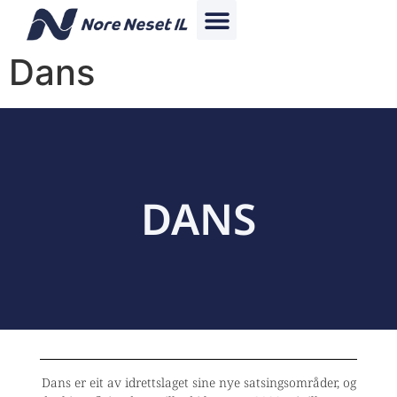
Dans
DANS
Dans er eit av idrettslaget sine nye satsingsområder, og