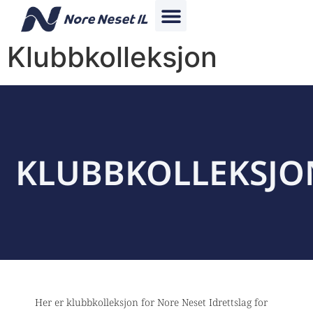
Klubbkolleksjon
KLUBBKOLLEKSJO
Her er klubbkolleksjon for Nore Neset Idrettslag for