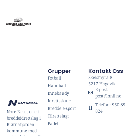
Grupper
Kontakt Oss
Skeismyra 8
Fotball
5217 Hagavik
Handball
E-post:
Innebandy
post@nnil.no
Idrettsskule
Telefon: 950 89
Bredde e-sport
824
Nore Neset er eit
Tilrettelagt
breddeidrettslag i
Padel
Bjørnafjorden
kommune med