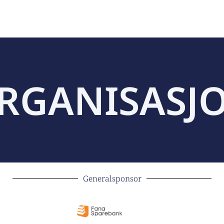
RGANISASJ
Generalsponsor