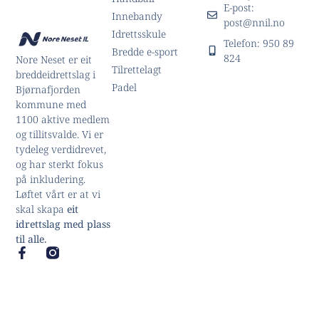
E-post:
Innebandy
post@nnil.no
Idrettsskule
Telefon: 950 89
Bredde e-sport
824
Nore Neset er eit
Tilrettelagt
breddeidrettslag i
Padel
Bjørnafjorden
kommune med
1100 aktive medlem
og tillitsvalde. Vi er
tydeleg verdidrevet,
og har sterkt fokus
på inkludering.
Løftet vårt er at vi
skal skapa
eit
idrettslag med plass
til alle.