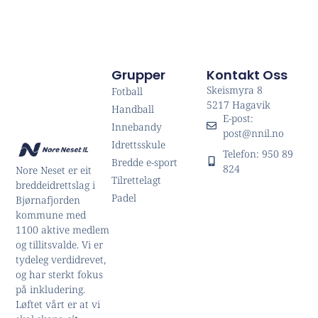
Grupper
Kontakt Oss
Skeismyra 8
Fotball
5217 Hagavik
Handball
E-post:
Innebandy
post@nnil.no
Idrettsskule
Telefon: 950 89
Bredde e-sport
824
Nore Neset er eit
Tilrettelagt
breddeidrettslag i
Padel
Bjørnafjorden
kommune med
1100 aktive medlem
og tillitsvalde. Vi er
tydeleg verdidrevet,
og har sterkt fokus
på inkludering.
Løftet vårt er at vi