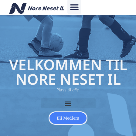
VELKOMMEN TIL
NORE NESET IL
Plass til
alle
.
Bli Medlem