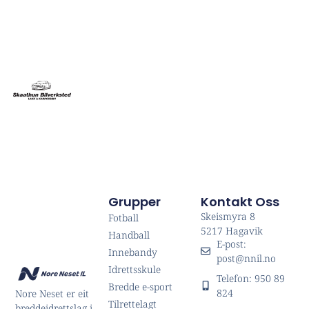
Grupper
Kontakt Oss
Skeismyra 8
Fotball
5217 Hagavik
Handball
E-post:
Innebandy
post@nnil.no
Idrettsskule
Telefon: 950 89
Bredde e-sport
824
Nore Neset er eit
Tilrettelagt
breddeidrettslag i