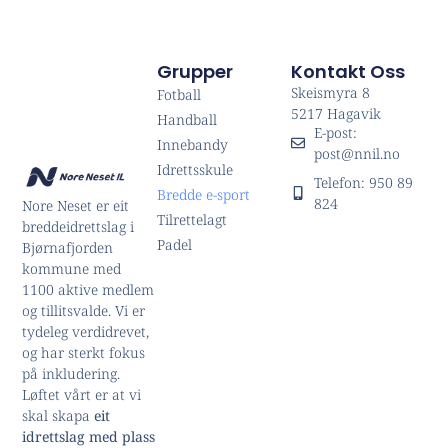
Grupper
Kontakt Oss
Skeismyra 8
Fotball
5217 Hagavik
Handball
E-post:
Innebandy
post@nnil.no
Idrettsskule
Telefon: 950 89
Bredde e-sport
824
Nore Neset er eit
Tilrettelagt
breddeidrettslag i
Padel
Bjørnafjorden
kommune med
1100 aktive medlem
og tillitsvalde. Vi er
tydeleg verdidrevet,
og har sterkt fokus
på inkludering.
Løftet vårt er at vi
skal skapa
eit
idrettslag med plass