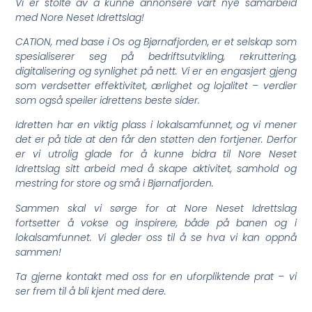
Vi er stolte av å kunne annonsere vårt nye samarbeid
med Nore Neset Idrettslag!
CATION, med base i Os og Bjørnafjorden, er et selskap som
spesialiserer seg på bedriftsutvikling, rekruttering,
digitalisering og synlighet på nett. Vi er en engasjert gjeng
som verdsetter effektivitet, ærlighet og lojalitet – verdier
som også speiler idrettens beste sider.
Idretten har en viktig plass i lokalsamfunnet, og vi mener
det er på tide at den får den støtten den fortjener. Derfor
er vi utrolig glade for å kunne bidra til Nore Neset
Idrettslag sitt arbeid med å skape aktivitet, samhold og
mestring for store og små i Bjørnafjorden.
Sammen skal vi sørge for at Nore Neset Idrettslag
fortsetter å vokse og inspirere, både på banen og i
lokalsamfunnet. Vi gleder oss til å se hva vi kan oppnå
sammen!
Ta gjerne kontakt med oss for en uforpliktende prat – vi
ser frem til å bli kjent med dere.