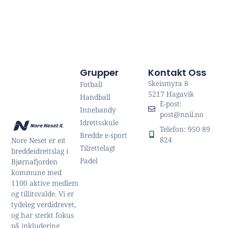
Grupper
Kontakt Oss
Skeismyra 8
Fotball
5217 Hagavik
Handball
E-post:
Innebandy
post@nnil.no
Idrettsskule
Telefon: 950 89
Bredde e-sport
824
Nore Neset er eit
Tilrettelagt
breddeidrettslag i
Padel
Bjørnafjorden
kommune med
1100 aktive medlem
og tillitsvalde. Vi er
tydeleg verdidrevet,
og har sterkt fokus
på inkludering.