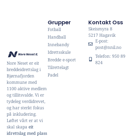
Grupper
Kontakt Oss
Skeismyra 8
Fotball
5217 Hagavik
Handball
E-post:
Innebandy
post@nnil.no
Idrettsskule
Telefon: 950 89
Bredde e-sport
824
Nore Neset er eit
Tilrettelagt
breddeidrettslag i
Padel
Bjørnafjorden
kommune med
1100 aktive medlem
og tillitsvalde. Vi er
tydeleg verdidrevet,
og har sterkt fokus
på inkludering.
Løftet vårt er at vi
skal skapa
eit
idrettslag med plass