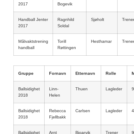
2017
Bogevik
Handball Jenter
Ragnhild
Sjøholt
Trene
2017
Soldal
Målvaktstrening
Torill
Hesthamar
Trene
handball
Røttingen
Gruppe
Fornavn
Etternavn
Rolle
M
Ballsidighet
Linn-
Thuen
Lagleder
9
2018
Helen
Ballsidighet
Rebecca
Carlsen
Lagleder
4
2018
Fjellbakk
Ballsidighet
Arnt
Bjoarvik
Trener
9