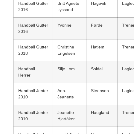
Handball Gutter
Britt Agnete
Hagevik
Lagle
2016
Lyssand
Handball Gutter
Yvonne
Førde
Trene
2016
Handball Gutter
Christine
Hatlem
Trene
2018
Engelsen
Handball
Silje Lom
Soldal
Lagle
Herrer
Handball Jenter
Ann-
Steensen
Lagle
2010
Jeanette
Handball Jenter
Jeanette
Haugland
Trene
2010
Hjartåker