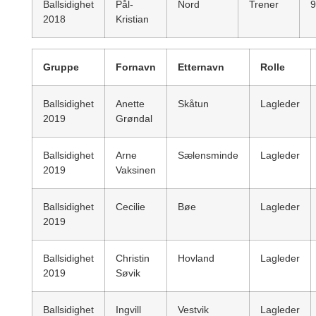
Ballsidighet
Pål-
Nord
Trener
9
2018
Kristian
Gruppe
Fornavn
Etternavn
Rolle
Ballsidighet
Anette
Skåtun
Lagleder
2019
Grøndal
Ballsidighet
Arne
Sælensminde
Lagleder
2019
Vaksinen
Ballsidighet
Cecilie
Bøe
Lagleder
2019
Ballsidighet
Christin
Hovland
Lagleder
2019
Søvik
Ballsidighet
Ingvill
Vestvik
Lagleder