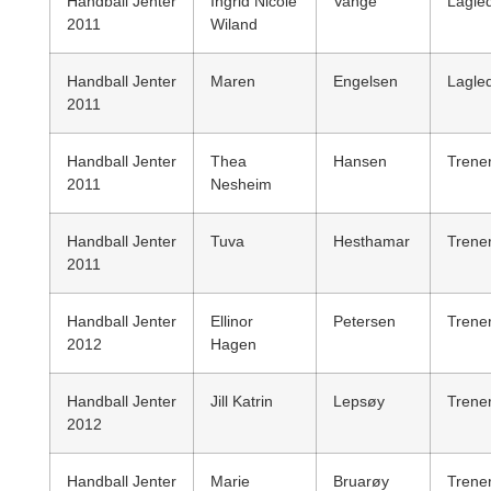
Handball Jenter
Ingrid Nicole
Vange
Lagle
2011
Wiland
Handball Jenter
Maren
Engelsen
Lagle
2011
Handball Jenter
Thea
Hansen
Trene
2011
Nesheim
Handball Jenter
Tuva
Hesthamar
Trene
2011
Handball Jenter
Ellinor
Petersen
Trene
2012
Hagen
Handball Jenter
Jill Katrin
Lepsøy
Trene
2012
Handball Jenter
Marie
Bruarøy
Trene