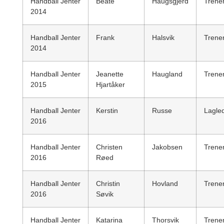
Handball Jenter
Beate
Haugsgjerd
Trene
2014
Handball Jenter
Frank
Halsvik
Trene
2014
Handball Jenter
Jeanette
Haugland
Trene
2015
Hjartåker
Handball Jenter
Kerstin
Russe
Lagle
2016
Handball Jenter
Christen
Jakobsen
Trene
2016
Røed
Handball Jenter
Christin
Hovland
Trene
2016
Søvik
Handball Jenter
Katarina
Thorsvik
Trene