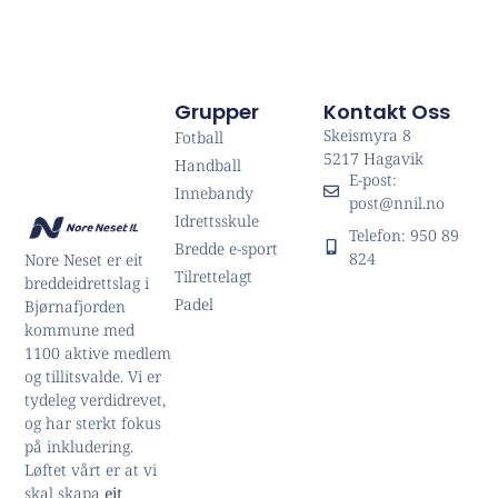
Grupper
Kontakt Oss
Skeismyra 8
Fotball
5217 Hagavik
Handball
E-post:
Innebandy
post@nnil.no
Idrettsskule
Telefon: 950 89
Bredde e-sport
824
Nore Neset er eit
Tilrettelagt
breddeidrettslag i
Padel
Bjørnafjorden
kommune med
1100 aktive medlem
og tillitsvalde. Vi er
tydeleg verdidrevet,
og har sterkt fokus
på inkludering.
Løftet vårt er at vi
skal skapa
eit