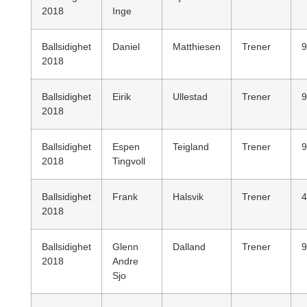
2018
Inge
Ballsidighet
Daniel
Matthiesen
Trener
9
2018
Ballsidighet
Eirik
Ullestad
Trener
9
2018
Ballsidighet
Espen
Teigland
Trener
9
2018
Tingvoll
Ballsidighet
Frank
Halsvik
Trener
4
2018
Ballsidighet
Glenn
Dalland
Trener
9
2018
Andre
Sjo