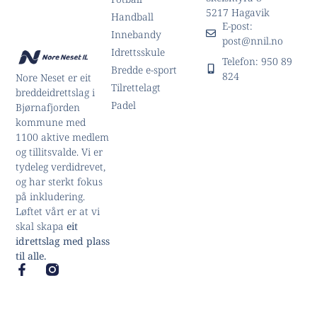
5217 Hagavik
Handball
E-post:
Innebandy
post@nnil.no
Idrettsskule
Telefon: 950 89
Bredde e-sport
824
Nore Neset er eit
Tilrettelagt
breddeidrettslag i
Padel
Bjørnafjorden
kommune med
1100 aktive medlem
og tillitsvalde. Vi er
tydeleg verdidrevet,
og har sterkt fokus
på inkludering.
Løftet vårt er at vi
skal skapa
eit
idrettslag med plass
til alle.