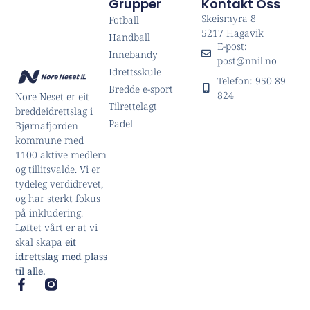
Grupper
Kontakt Oss
Skeismyra 8
Fotball
5217 Hagavik
Handball
E-post:
Innebandy
post@nnil.no
Idrettsskule
Telefon: 950 89
Bredde e-sport
824
Nore Neset er eit
Tilrettelagt
breddeidrettslag i
Padel
Bjørnafjorden
kommune med
1100 aktive medlem
og tillitsvalde. Vi er
tydeleg verdidrevet,
og har sterkt fokus
på inkludering.
Løftet vårt er at vi
skal skapa
eit
idrettslag med plass
til alle.