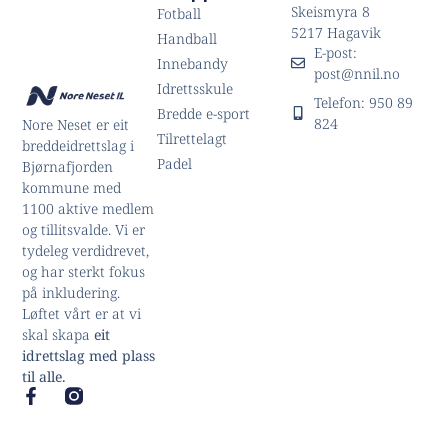
Skeismyra 8
Fotball
5217 Hagavik
Handball
E-post:
Innebandy
post@nnil.no
Idrettsskule
Telefon: 950 89
Bredde e-sport
824
Nore Neset er eit
Tilrettelagt
breddeidrettslag i
Padel
Bjørnafjorden
kommune med
1100 aktive medlem
og tillitsvalde. Vi er
tydeleg verdidrevet,
og har sterkt fokus
på inkludering.
Løftet vårt er at vi
skal skapa
eit
idrettslag med plass
til alle.