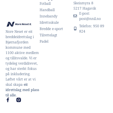
Skeismyra 8
Fotball
5217 Hagavik
Handball
E-post:
Innebandy
post@nnil.no
Idrettsskule
Telefon: 950 89
Bredde e-sport
824
Nore Neset er eit
Tilrettelagt
breddeidrettslag i
Padel
Bjørnafjorden
kommune med
1100 aktive medlem
og tillitsvalde. Vi er
tydeleg verdidrevet,
og har sterkt fokus
på inkludering.
Løftet vårt er at vi
skal skapa
eit
idrettslag med plass
til alle.